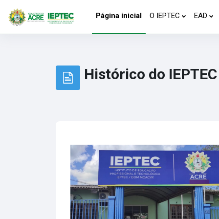
Ir para o conteúdo principal
Página inicial
O IEPTEC
EAD
Histórico do IEPTEC