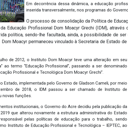
Em decorrência dessa dinâmica, a educação profissio
inserida transversalmente, nos programas do Govern
O processo de consolidação da Política de Educaçã
 da Educação Profissional Dom Moacyr Grechi (IDM), através
ida política, sendo-lhe facultada, ainda, a possibilidade de s
uto Dom Moacyr permaneceu vinculado à Secretaria de Estado d
julho de 2012, o Instituto Dom Moacyr teve uma alteração em seu
ca” ao termo “Educação Profissional”, passando a ser denominado
ucação Profissional e Tecnológica Dom Moacyr Grechi”.
 do Estado, implementada pelo Governo de Gladson Cameli, por meio
zembro de 2018, o IDM passou a ser chamado de Instituto de
iu novas funções.
ntos institucionais, o Governo do Acre decidiu pela publicação da
2019 que alterou novamente a estrutura administrativa do Estado
sponsável pelas políticas de educação para o trabalho, sendo
omo Instituto de Educação Profissional e Tecnológica – IEPTEC, ao